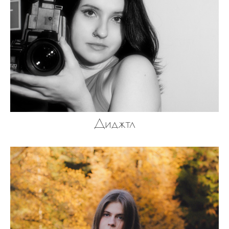
Диджтл