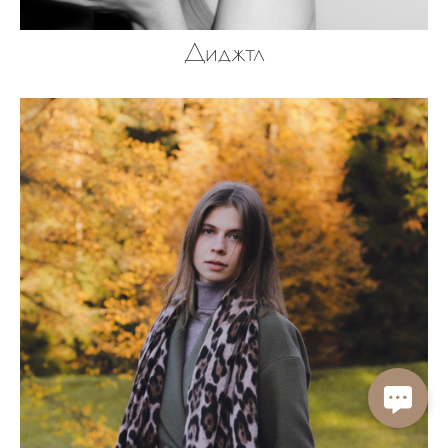
Диджтл